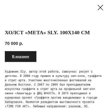
ХОЛСТ «META» SLY. 100Х140 СМ
70 000
р.
В корзину
Художник Sly, автор этой работы, самоучка: рисует с
детства. В 2000 году пришел в культуру хип-хопа, граффити
и стрит арта. Участник многочисленных фестивалей на
Дальнем Востоке. С 2007 по 2009 был преподавателем
искусства граффити и стрит арта на профильной хип-хоп
смене «Авангард» в ДЮЦ ЮНОСТЬ. В 2015 преподавал и
курировал проект «Граффити против вандализма» в городе
Хабаровске. Является резидентом выставочного проекта
«TIME FOR ART». Любимые направления: реализм, 3D,