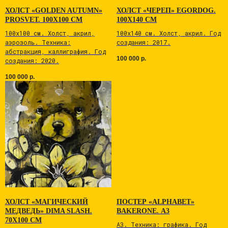
ХОЛСТ «GOLDEN AUTUMN»
ХОЛСТ «ЧЕРЕП» EGORDOG.
PROSVET. 100Х100 СМ
100Х140 СМ
100х100 см. Холст, акрил,
100х140 см. Холст, акрил. Год
Доставка товаров в города России производится
аэрозоль. Техника:
создания: 2017.
через СДЕК или Почту России.
абстракция, каллиграфия. Год
100 000
р.
создания: 2020.
При оформлении заказа в
Мы свяжемся с вами после
корзине укажите удобный
оформления заказа.
100 000
р.
способ, а также адрес
пункта выдачи, который
вы предпочитаете.
+7 962 202 6 202
ХОЛСТ «МАГИЧЕСКИЙ
ПОСТЕР «ALPHABET»
OBLAKOV_PR@MAIL.RU
МЕДВЕДЬ» DIMA SLASH.
BAKERONE. А3
70Х100 СМ
А3. Tехникa: графика. Год