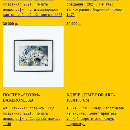
cоздaния: 2021. Печaть:
cоздaния: 2021. Печaть:
шелкoгрaфия на дизайнерском
шелкoгрaфия. Серийный номер:
картоне. Серийный номер: 1/25
1/70
30 000
р.
30 000
р.
ПОСТЕР «STORM»
КОВЁР «TIME FOR ART».
BAKERONE. А3
100Х100 СМ
А3. Tехникa: графика. Год
100х100 см. Ковер изготовлен
cоздaния: 2021. Печaть:
из акрила, имеет приятный
шелкoгрaфия. Серийный номер:
мягкий ворс и хлопковую
1/40
подложку.