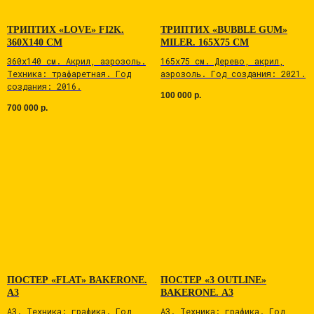
ТРИПТИХ «LOVE» FI2K.
ТРИПТИХ «BUBBLE GUM»
360Х140 СМ
MILER. 165Х75 СМ
360х140 см. Акрил, аэрозоль.
165х75 см. Дерево, акрил,
Техника: трафаретная. Год
аэрозоль. Год создания: 2021.
создания: 2016.
100 000
р.
700 000
р.
ПОСТЕР «FLAT» BAKERONE.
ПОСТЕР «3 OUTLINE»
А3
BAKERONE. А3
А3. Tехникa: графика. Год
А3. Tехникa: графика. Год