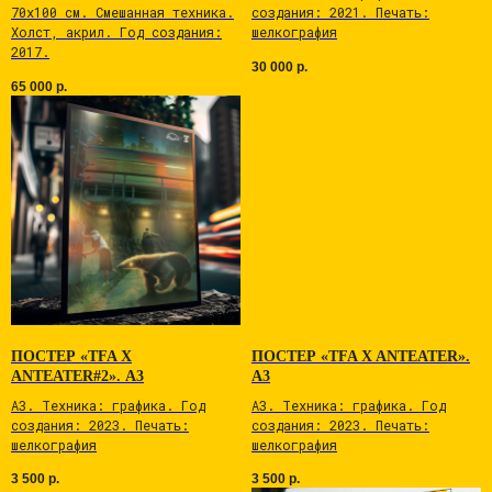
70х100 см. Смешанная техника.
cоздaния: 2021. Печaть:
Холст, акрил. Год создания:
шелкoгрaфия
2017.
30 000
р.
ИМЯ
65 000
р.
E-MAIL
ТЕЛЕФОН
ТЕМА СООБЩЕНИЯ
Выставки
Батлы
ПОСТЕР «TFA X
ПОСТЕР «TFA X ANTEATER».
ANTEATER#2». А3
А3
Галерея
А3. Tехникa: графика. Год
А3. Tехникa: графика. Год
Сотрудничество
cоздaния: 2023. Печaть:
cоздaния: 2023. Печaть:
шелкoгрaфия
шелкoгрaфия
Свой вариант
3 500
р.
3 500
р.