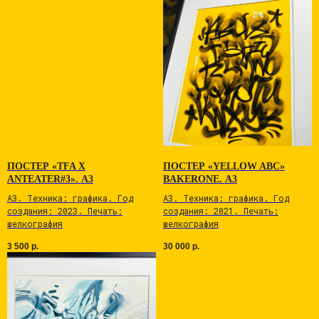
Add files
СООБЩЕНИЕ
Я соглашаюсь с политикой конфиденциальности
ПОСТЕР «TFA X
ПОСТЕР «YELLOW ABC»
ОТПРАВИТЬ СООБЩЕНИЕ
ANTEATER#3». А3
BAKERONE. А3
А3. Tехникa: графика. Год
А3. Tехникa: графика. Год
cоздaния: 2023. Печaть:
cоздaния: 2021. Печaть:
шелкoгрaфия
шелкoгрaфия
3 500
р.
30 000
р.
О нас
//
События
//
Виртуальная галерея
//
Магазин
//
Контакты