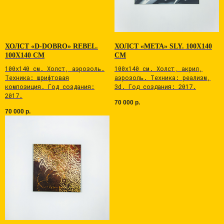
ХОЛСТ «D-DOBRO» REBEL.
ХОЛСТ «META» SLY. 100Х140
100Х140 СМ
СМ
100х140 см. Холст, аэрозоль.
100х140 см. Холст, акрил,
Техника: шрифтовая
аэрозоль. Техника: реализм,
композиция. Год создания:
3d. Год создания: 2017.
2017.
70 000
р.
70 000
р.