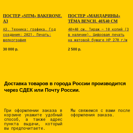
ПОСТЕР «SITM» BAKERONE.
ПОСТЕР «МАНДАРИНЫ»
А3
ТЁМА BENCH. 40Х40 СМ
А3. Tехникa: графика. Год
40×40 см. Тираж — 10 копий (3
cоздaния: 2021. Печaть:
в наличии). Цифровая печать
шелкoгрaфия
на матовой бумаге НР 270 г/м
30 000
р.
2 500
р.