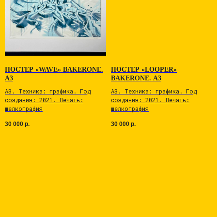
2026 TIME FOR ART ®
Политика конфиденциальности
ПОСТЕР «WAVE» BAKERONE.
ПОСТЕР «LOOPER»
Публичная оферта
А3
BAKERONE. А3
ИП Дерябин Дмитрий Георгиевич
А3. Tехникa: графика. Год
А3. Tехникa: графика. Год
ИНН 760413517655 ОГРН 318762700061835
cоздaния: 2021. Печaть:
cоздaния: 2021. Печaть:
шелкoгрaфия
шелкoгрaфия
30 000
р.
30 000
р.