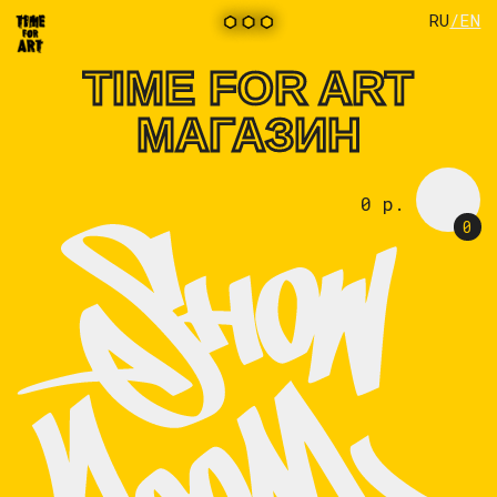
RU
/EN
TIME FOR ART
МАГАЗИН
0 р.
0
Магазин Time For Art
ФУТБОЛКИ ХУДИ
предлагает эксклюзивный
КОВРЫ ХОЛСТЫ
мерч в сотрудничестве с
лучшими граффити-