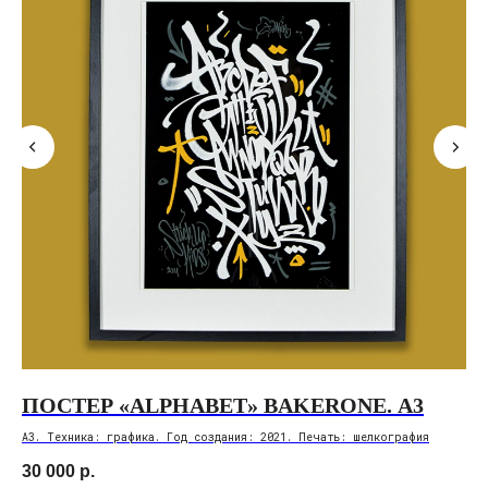
ПОСТЕР «ALPHABET» BAKERONE. А3
П
А3. Tехникa: графика. Год cоздaния: 2021. Печaть: шелкoгрaфия
А3.
диз
30 000
р.
30