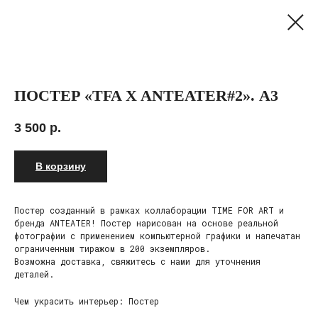
ПОСТЕР «TFA X ANTEATER#2». А3
3 500
р.
В корзину
Постер созданный в рамках коллаборации TIME FOR ART и
бренда ANTEATER! Постер нарисован на основе реальной
фотографии с применением компьютерной графики и напечатан
ограниченным тиражом в 200 экземпляров.
Возможна доставка, свяжитесь с нами для уточнения
деталей.
Чем украсить интерьер: Постер