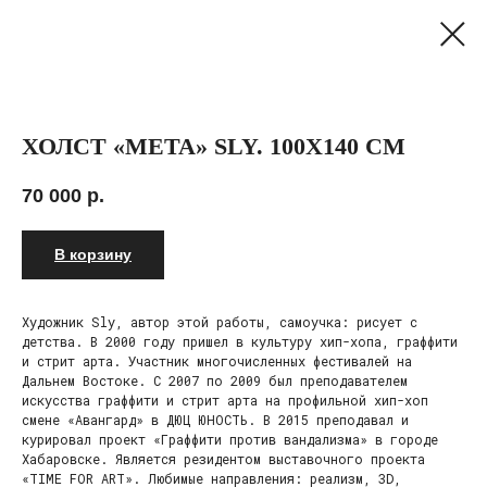
ХОЛСТ «META» SLY. 100Х140 СМ
70 000
р.
В корзину
Художник Sly, автор этой работы, самоучка: рисует с
детства. В 2000 году пришел в культуру хип-хопа, граффити
и стрит арта. Участник многочисленных фестивалей на
Дальнем Востоке. С 2007 по 2009 был преподавателем
искусства граффити и стрит арта на профильной хип-хоп
смене «Авангард» в ДЮЦ ЮНОСТЬ. В 2015 преподавал и
курировал проект «Граффити против вандализма» в городе
Хабаровске. Является резидентом выставочного проекта
«TIME FOR ART». Любимые направления: реализм, 3D,