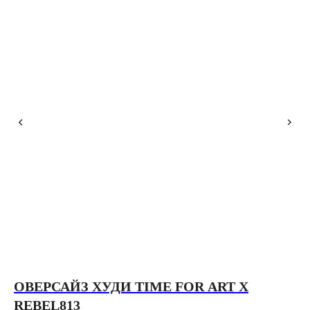
ОВЕРСАЙЗ ХУДИ TIME FOR ART X
О
REBEL813
F